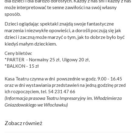
dla dzieci i dla bardzo dorosłych. Każdy z nas śni i każdy z nas
może interpretować te senne zawiłości na swój własny
sposób.
Dzieci oglądając spektakl znajdą swoje fantastyczne
marzenia i niezwykłe opowieści, a dorośli poczują się jak
dzieci i zaczną może marzyć o tym, jak to dobrze było być
kiedyś małym dzieckiem.
Ceny biletów:
*PARTER - Normalny 25 zł, Ulgowy 20 zł,
*BALKON - 15 zł
Kasa Teatru czynna w dni powszednie w godz. 9.00 - 16.45
oraz w dni wystawiania przedstawień na jedną godzinę przed
ich rozpoczęciem, tel. 54 231 47 66
(Informacja prasowa Teatru Impresaryjny im. Włodzimierza
Gniazdowskiego we Włocławku)
Zobacz również