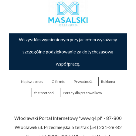
Wszystkim wymienionym przyjaciołom wyrażamy
szczególne podziękowanie za dotychczasową
współpracę.
Napisz do nas
O firmie
Prywatność
Reklama
the:protocol
Porady dla pracowników
Włocławski Portal Internetowy "www.q4.pl" - 87-800
Włocławek ul. Przedmiejska 5 tel/fax (54) 231-28-82