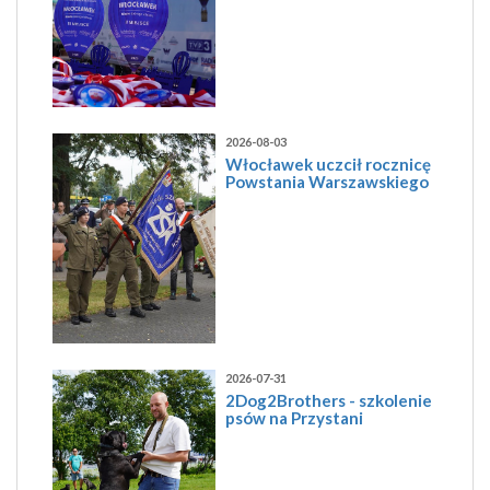
2026-08-03
Włocławek uczcił rocznicę
Powstania Warszawskiego
2026-07-31
2Dog2Brothers - szkolenie
psów na Przystani