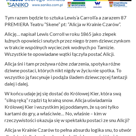
Tym razem będzie to sztuka Lewis’a Carroll’a a zarazem 87
PREMIERA Teatru “Skene” pt: “Alicja w Krainie Czarów”.
Alicję… napisał Lewis Corroll w roku 1865 jako zlepek
luźnych opowieści snutych przez niego trzem dziewczynkom
w trakcie wspólnych wycieczek wodnych po Tamizie.
Wszystkie te opowiadane wątki łączyła postać Alicji.
Alicja śni i tam przeżywa różne zdarzenia, spotyka różne
dziwne postaci, których nikt nigdy w życiu nie spotka. To
wszystko ją fascynuje i podąża śladem dziewczęcej fantazji
dalej i dalej.
W końcu udaje jej się dostać do Królowej Kier, która swą
“silną ręką” rządzi tą krainą snow. Alicja uświadamia
Królowej Kier i wszystkim jej poddanym, że są oni tylko
kartami do gry, a właściwie… No, właśnie – kim w
rzeczywistości okazuja się w spektaklu postaci ze snu Alicji?
Alicja w Krainie Czarów to pełna absurdu logika snu, to utwór