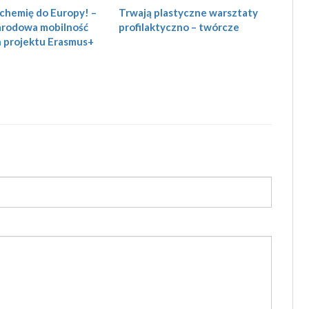
chemię do Europy! –
Trwają plastyczne warsztaty
rodowa mobilność
profilaktyczno – twórcze
 projektu Erasmus+