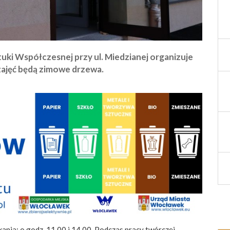
ztuki Współczesnej przy ul. Miedzianej organizuje
ajęć będą zimowe drzewa.
ania: o godz. 11.00 i 14.00. Podczas pracy twórczej