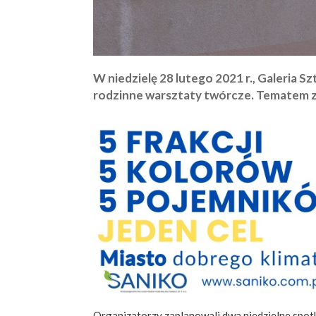
W niedzielę 28 lutego 2021 r., Galeria S
rodzinne warsztaty twórcze. Tematem z
Organizatorzy zaplanowali dwa niedzielne spotk