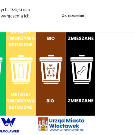
ych. Dzięki nim
ieszkańcy mówią
Praca
dlafirm.pracuj.pl
wyłączenia ich
Ok, rozumiem