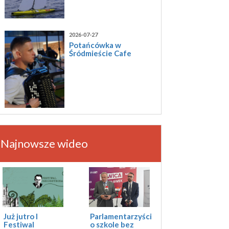
2026-07-27
Potańcówka w
Śródmieście Cafe
Najnowsze wideo
Już jutro I
Parlamentarzyści
Festiwal
o szkole bez