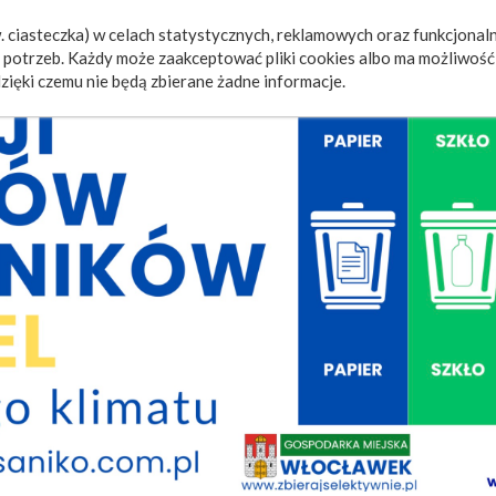
 ciasteczka) w celach statystycznych, reklamowych oraz funkcjonaln
a
Wydarzenia
Ogłoszenia
Video
Fotorelacje
M
potrzeb. Każdy może zaakceptować pliki cookies albo ma możliwość 
zięki czemu nie będą zbierane żadne informacje.