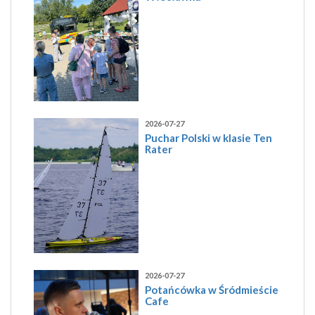
2026-07-27
Puchar Polski w klasie Ten
Rater
2026-07-27
Potańcówka w Śródmieście
Cafe