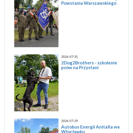
Powstania Warszawskiego
2026-07-31
2Dog2Brothers - szkolenie
psów na Przystani
2026-07-29
Autobus Energii AnitaXa we
Włocławku