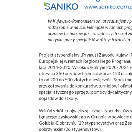
W Kujawsko-Pomorskiem od lat realizujemy pr
radzą sobie w nauce. Pieniądze w ramach pro
uczniów techników jak i zasadniczych szkół z
na rynku pracy specjalistów różnych dziedzin
–
Projekt stypendialny „Prymusi Zawodu Kujaw i Po
Europejskiej w ramach Regionalnego Program
lata 2014-2020. W roku szkolnym 2020/2021 wsp
otrzyma 350 uczniów techników oraz 150 uczn
to od 200 do 500 złotych miesięcznie. Środki 
przygotowania do konkursów, turniejów i olimpi
specjalistycznego sprzętu, pomocy dydaktycznyc
dojazdów do szkoły.
Wśród szkół z największą liczbą stypendystów
Ignacego Łyskowskiego w Grubnie w powiecie c
Golubiu-Dobrzyniu (29 stypendystów) oraz Ze
dobrzyńskim (26 stypendystów).