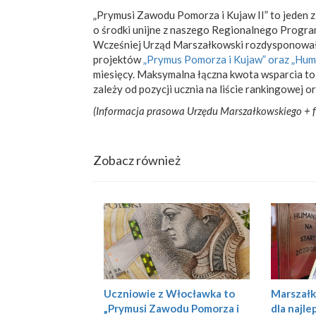
„Prymusi Zawodu Pomorza i Kujaw II” to jeden 
o środki unijne z naszego Regionalnego Progr
Wcześniej Urząd Marszałkowski rozdysponował
projektów
„Prymus Pomorza i Kujaw” oraz „Huma
miesięcy. Maksymalna łączna kwota wsparcia to 
zależy od pozycji ucznia na liście rankingowej o
(Informacja prasowa Urzędu Marszałkowskiego + fo
Zobacz również
Uczniowie z Włocławka to
Marszałk
„Prymusi Zawodu Pomorza i
dla najle