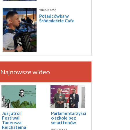
2026-07-27
Potańcówka w
Śródmieście Cafe
Najnowsze wideo
Już jutro I
Parlamentarzyści
Festiwal
o szkole bez
Tadeusza
smartfonów
Reichsteina
2026-07-14