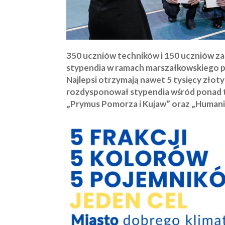
350 uczniów techników i 150 uczniów z
stypendia w ramach marszałkowskiego p
Najlepsi otrzymają nawet 5 tysięcy złot
rozdysponował stypendia wśród ponad 
„Prymus Pomorza i Kujaw” oraz „Humaniśc