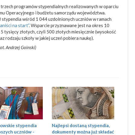
z trzech programów stypendialnych realizowanych w oparciu
amu Operacyjnego i budżetu samorządu województwa.
 stypendia wśród 1 044 uzdolnionych uczniów w ramach
niści na start”
. Wsparcie przyznawane jest na okres 10
5 tysięcy złotych, czyli 500 złotych miesięcznie (wysokość
raz rodzaju szkoły w jakiej uczeń pobiera naukę).
t. Andrzej Goinski)
Najlepsi dostaną stypendia,
owskie stypendia
dokumenty można już składać
pszych uczniów -