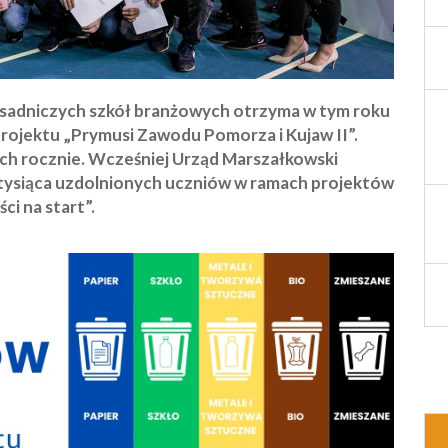
asadniczych szkół branżowych otrzyma w tym roku
rojektu „Prymusi Zawodu Pomorza i Kujaw II”.
ych rocznie. Wcześniej Urząd Marszałkowski
tysiąca uzdolnionych uczniów w ramach projektów
i na start”.