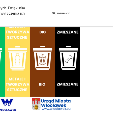
ych. Dzięki nim
ieszkańcy mówią
Praca
dlafirm.pracuj.pl
wyłączenia ich
Ok, rozumiem