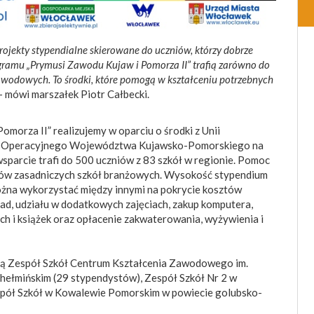
ojekty stypendialne skierowane do uczniów, którzy dobrze
gramu „Prymusi Zawodu Kujaw i Pomorza II” trafią zarówno do
awodowych. To środki, które pomogą w kształceniu potrzebnych
 mówi marszałek Piotr Całbecki.
morza II” realizujemy w oparciu o środki z Unii
u Operacyjnego Województwa Kujawsko-Pomorskiego na
arcie trafi do 500 uczniów z 83 szkół w regionie. Pomoc
iów zasadniczych szkół branżowych. Wysokość stypendium
można wykorzystać między innymi na pokrycie kosztów
ad, udziału w dodatkowych zajęciach, zakup komputera,
h i książek oraz opłacenie zakwaterowania, wyżywienia i
 są Zespół Szkół Centrum Kształcenia Zawodowego im.
hełmińskim (29 stypendystów), Zespół Szkół Nr 2 w
spół Szkół w Kowalewie Pomorskim w powiecie golubsko-