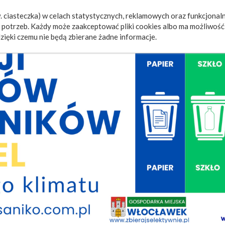
 ciasteczka) w celach statystycznych, reklamowych oraz funkcjonaln
a
Wydarzenia
Ogłoszenia
Video
Fotorelacje
M
potrzeb. Każdy może zaakceptować pliki cookies albo ma możliwość 
zięki czemu nie będą zbierane żadne informacje.