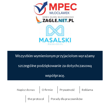
Wszystkim wymienionym przyjaciołom wyrażamy
szczególne podziękowanie za dotychczasową
współpracę.
Napisz do nas
O firmie
Prywatność
Reklama
the:protocol
Porady dla pracowników