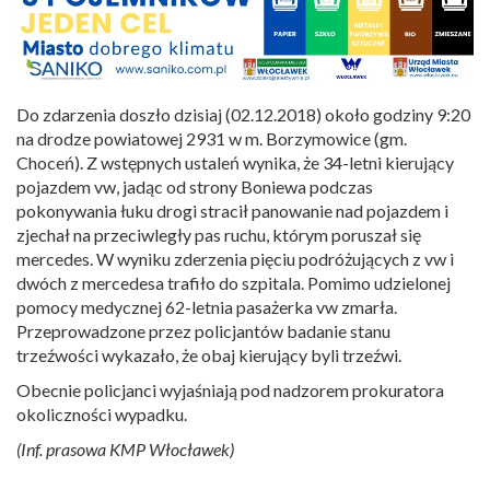
Do zdarzenia doszło dzisiaj (02.12.2018) około godziny 9:20
na drodze powiatowej 2931 w m. Borzymowice (gm.
Choceń). Z wstępnych ustaleń wynika, że 34-letni kierujący
pojazdem vw, jadąc od strony Boniewa podczas
pokonywania łuku drogi stracił panowanie nad pojazdem i
zjechał na przeciwległy pas ruchu, którym poruszał się
mercedes. W wyniku zderzenia pięciu podróżujących z vw i
dwóch z mercedesa trafiło do szpitala. Pomimo udzielonej
pomocy medycznej 62-letnia pasażerka vw zmarła.
Przeprowadzone przez policjantów badanie stanu
trzeźwości wykazało, że obaj kierujący byli trzeźwi.
Obecnie policjanci wyjaśniają pod nadzorem prokuratora
okoliczności wypadku.
(Inf. prasowa KMP Włocławek)