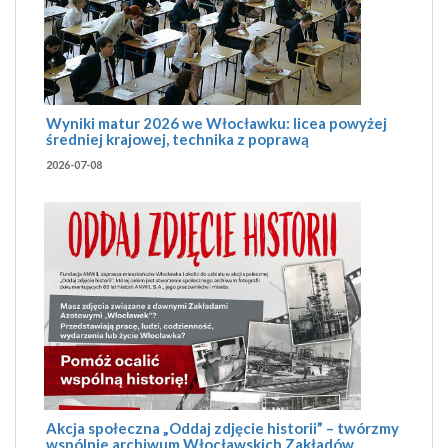
Wyniki matur 2026 we Włocławku: licea powyżej
średniej krajowej, technika z poprawą
2026-07-08
Akcja społeczna „Oddaj zdjęcie historii” – twórzmy
wspólnie archiwum Włocławskich Zakładów