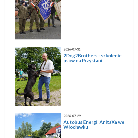
2026-07-31
2Dog2Brothers - szkolenie
psów na Przystani
2026-07-29
Autobus Energii AnitaXa we
Włocławku