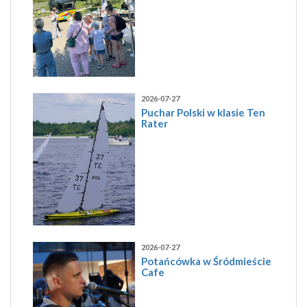
2026-07-27
Puchar Polski w klasie Ten
Rater
2026-07-27
Potańcówka w Śródmieście
Cafe