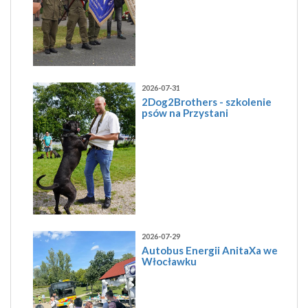
2026-07-31
2Dog2Brothers - szkolenie
psów na Przystani
2026-07-29
Autobus Energii AnitaXa we
Włocławku