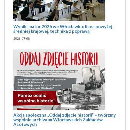
Wyniki matur 2026 we Włocławku: licea powyżej
średniej krajowej, technika z poprawą
2026-07-08
Akcja społeczna „Oddaj zdjęcie historii” – twórzmy
wspólnie archiwum Włocławskich Zakładów
Azotowych