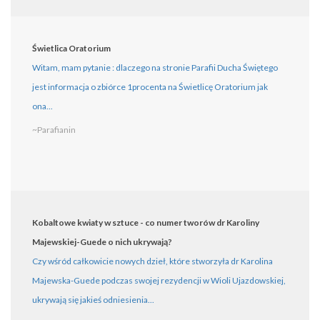
Świetlica Oratorium
Witam, mam pytanie : dlaczego na stronie Parafii Ducha Świętego
jest informacja o zbiórce 1procenta na Świetlicę Oratorium jak
ona...
~Parafianin
Kobaltowe kwiaty w sztuce - co numer tworów dr Karoliny
Majewskiej-Guede o nich ukrywają?
Czy wśród całkowicie nowych dzieł, które stworzyła dr Karolina
Majewska-Guede podczas swojej rezydencji w Wioli Ujazdowskiej,
ukrywają się jakieś odniesienia...