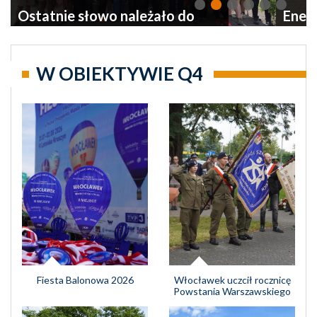
Ostatnie słowo należało do
Energ
pogody
dobra
energ
W OBIEKTYWIE Q4
Fiesta Balonowa 2026
Włocławek uczcił rocznicę
Powstania Warszawskiego