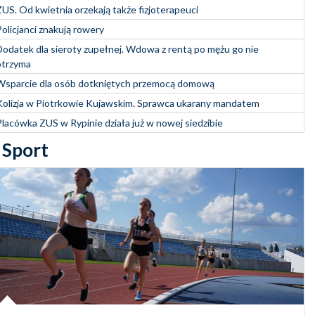
ZUS. Od kwietnia orzekają także fizjoterapeuci
Policjanci znakują rowery
Dodatek dla sieroty zupełnej. Wdowa z rentą po mężu go nie
otrzyma
Wsparcie dla osób dotkniętych przemocą domową
Kolizja w Piotrkowie Kujawskim. Sprawca ukarany mandatem
Placówka ZUS w Rypinie działa już w nowej siedzibie
Sport