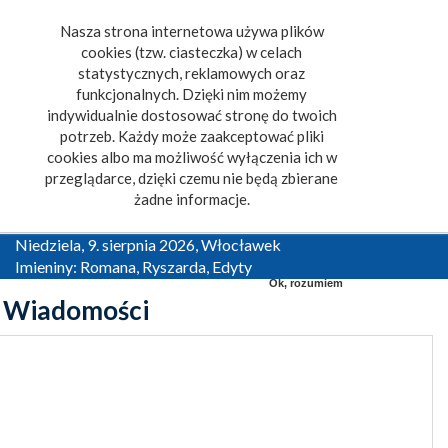
Nasza strona internetowa używa plików
Toggle
cookies (tzw. ciasteczka) w celach
navigat
statystycznych, reklamowych oraz
funkcjonalnych. Dzięki nim możemy
indywidualnie dostosować stronę do twoich
potrzeb. Każdy może zaakceptować pliki
cookies albo ma możliwość wyłączenia ich w
przeglądarce, dzięki czemu nie będą zbierane
żadne informacje.
Niedziela, 9. sierpnia 2026, Włocławek
Imieniny: Romana, Ryszarda, Edyty
Ok, rozumiem
Wiadomości