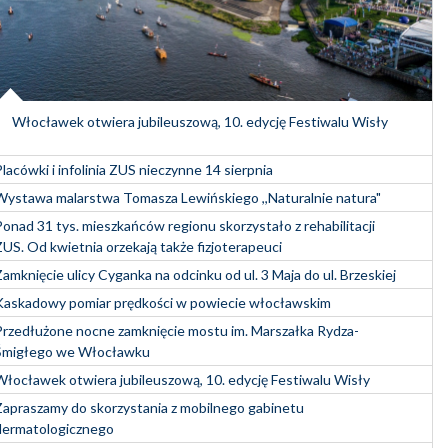
Włocławek otwiera jubileuszową, 10. edycję Festiwalu Wisły
Placówki i infolinia ZUS nieczynne 14 sierpnia
Wystawa malarstwa Tomasza Lewińskiego ,,Naturalnie natura"
Ponad 31 tys. mieszkańców regionu skorzystało z rehabilitacji
ZUS. Od kwietnia orzekają także fizjoterapeuci
Zamknięcie ulicy Cyganka na odcinku od ul. 3 Maja do ul. Brzeskiej
Kaskadowy pomiar prędkości w powiecie włocławskim
Przedłużone nocne zamknięcie mostu im. Marszałka Rydza-
Śmigłego we Włocławku
Włocławek otwiera jubileuszową, 10. edycję Festiwalu Wisły
Zapraszamy do skorzystania z mobilnego gabinetu
dermatologicznego