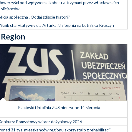
Rowerzyści pod wpływem alkoholu zatrzymani przez włocławskich
policjantów
kcja społeczna ,,Oddaj zdjęcie historii"
Piknik charytatywny dla Arturka. 8 sierpnia na Lotnisku Kruszyn
Region
Placówki i infolinia ZUS nieczynne 14 sierpnia
Konkurs: Pomysłowy witacz dożynkowy 2026
Ponad 31 tys. mieszkańców regionu skorzystało z rehabilitacji