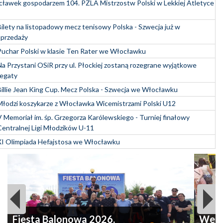
ławek gospodarzem 104. PZLA Mistrzostw Polski w Lekkiej Atletyce
Bilety na listopadowy mecz tenisowy Polska - Szwecja już w
sprzedaży
Puchar Polski w klasie Ten Rater we Włocławku
Na Przystani OSiR przy ul. Płockiej zostaną rozegrane wyjątkowe
regaty
Billie Jean King Cup. Mecz Polska - Szwecja we Włocławku
Młodzi koszykarze z Włocławka Wicemistrzami Polski U12
V Memoriał im. śp. Grzegorza Karólewskiego - Turniej finałowy
Centralnej Ligi Młodzików U-11
XI Olimpiada Hefajstosa we Włocławku
Fiesta Balonowa 2026.
We W