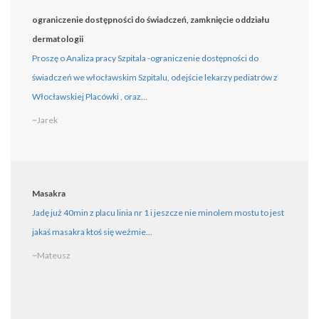
ograniczenie dostępności do świadczeń, zamknięcie oddziału
dermatologii
Proszę o Analiza pracy Szpitala -ograniczenie dostępności do
świadczeń we włocławskim Szpitalu, odejście lekarzy pediatrów z
Włocławskiej Placówki , oraz...
~Jarek
Masakra
Jadę już 40min z placu linia nr 1 i jeszcze nie minolem mostu to jest
jakaś masakra ktoś się weźmie...
~Mateusz