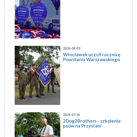
2026-08-03
Włocławek uczcił rocznicę
Powstania Warszawskiego
2026-07-31
2Dog2Brothers - szkolenie
psów na Przystani