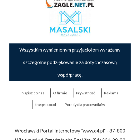
Wszystkim wymienionym przyjaciołom wyrażamy
szczególne podziękowanie za dotychczasową
współpracę.
Napisz do nas
O firmie
Prywatność
Reklama
the:protocol
Porady dla pracowników
Włocławski Portal Internetowy "www.q4.pl" - 87-800
Włocławek ul. Przedmiejska 5 tel/fax (54) 231-28-82