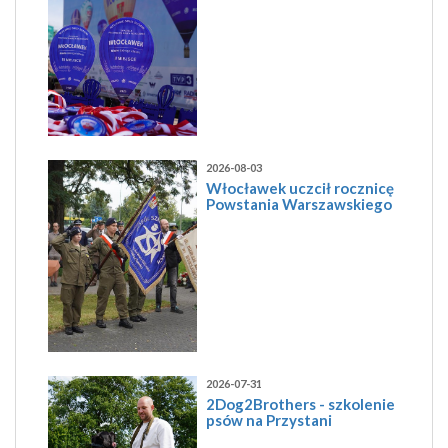
2026-08-03
Włocławek uczcił rocznicę
Powstania Warszawskiego
2026-07-31
2Dog2Brothers - szkolenie
psów na Przystani