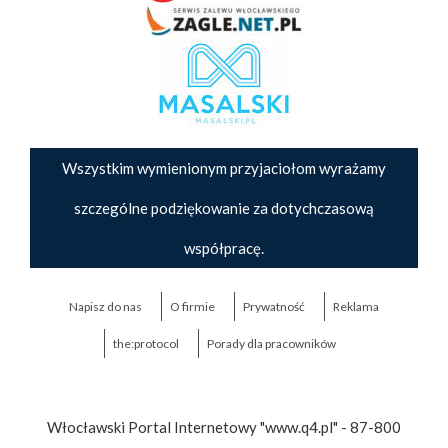
Wszystkim wymienionym przyjaciołom wyrażamy
szczególne podziękowanie za dotychczasową
współpracę.
Napisz do nas
O firmie
Prywatność
Reklama
the:protocol
Porady dla pracowników
Włocławski Portal Internetowy "www.q4.pl" - 87-800