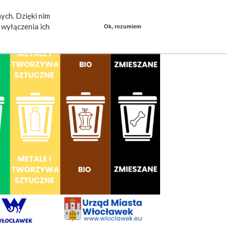
ych. Dzięki nim
ieszkańcy mówią
Praca
dlafirm.pracuj.pl
wyłączenia ich
Ok, rozumiem