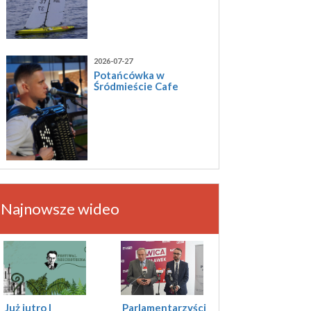
2026-07-27
Potańcówka w
Śródmieście Cafe
Najnowsze wideo
Już jutro I
Parlamentarzyści