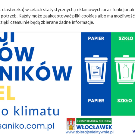
 ciasteczka) w celach statystycznych, reklamowych oraz funkcjonaln
a
Wydarzenia
Ogłoszenia
Video
Fotorelacje
M
potrzeb. Każdy może zaakceptować pliki cookies albo ma możliwość 
zięki czemu nie będą zbierane żadne informacje.