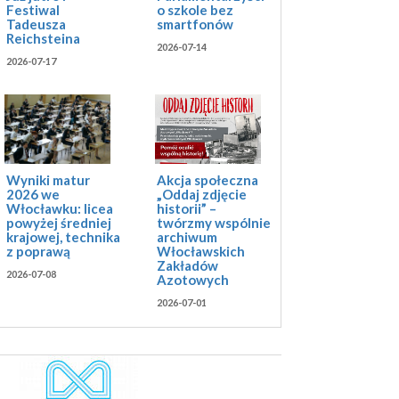
Festiwal
o szkole bez
Tadeusza
smartfonów
Reichsteina
2026-07-14
2026-07-17
Akcja społeczna
Wyniki matur
„Oddaj zdjęcie
2026 we
historii” –
Włocławku: licea
twórzmy wspólnie
powyżej średniej
archiwum
krajowej, technika
Włocławskich
z poprawą
Zakładów
2026-07-08
Azotowych
2026-07-01