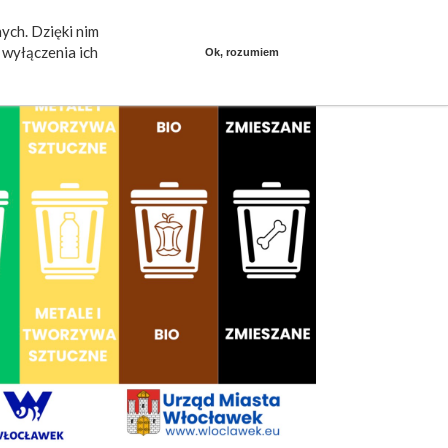
ych. Dzięki nim
ieszkańcy mówią
Praca
dlafirm.pracuj.pl
wyłączenia ich
Ok, rozumiem