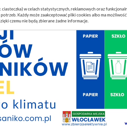
 ciasteczka) w celach statystycznych, reklamowych oraz funkcjonaln
a
Wydarzenia
Ogłoszenia
Video
Fotorelacje
M
potrzeb. Każdy może zaakceptować pliki cookies albo ma możliwość 
zięki czemu nie będą zbierane żadne informacje.