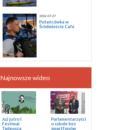
2026-07-27
Potańcówka w
Śródmieście Cafe
Najnowsze wideo
Już jutro I
Parlamentarzyści
Festiwal
o szkole bez
Tadeusza
smartfonów