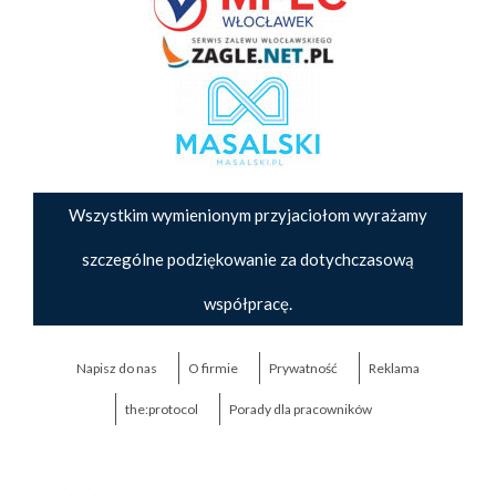
Wszystkim wymienionym przyjaciołom wyrażamy
szczególne podziękowanie za dotychczasową
współpracę.
Napisz do nas
O firmie
Prywatność
Reklama
the:protocol
Porady dla pracowników