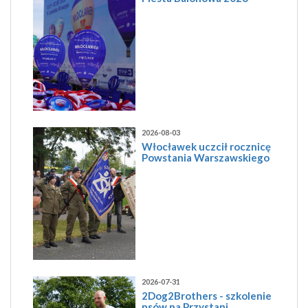
2026-08-03
Włocławek uczcił rocznicę
Powstania Warszawskiego
2026-07-31
2Dog2Brothers - szkolenie
psów na Przystani