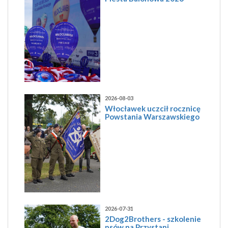
2026-08-03
Włocławek uczcił rocznicę
Powstania Warszawskiego
2026-07-31
2Dog2Brothers - szkolenie
psów na Przystani