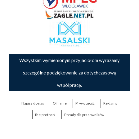
Wszystkim wymienionym przyjaciołom wyrażamy
szczególne podziękowanie za dotychczasową
współpracę.
Napisz do nas
O firmie
Prywatność
Reklama
the:protocol
Porady dla pracowników