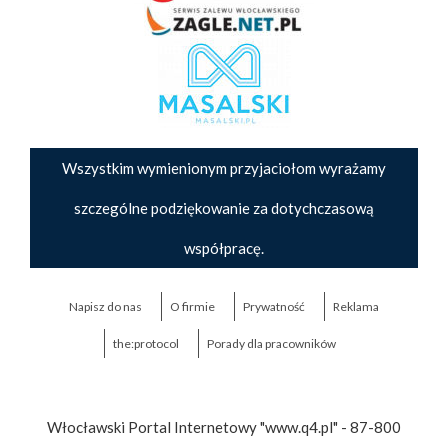
Wszystkim wymienionym przyjaciołom wyrażamy
szczególne podziękowanie za dotychczasową
współpracę.
Napisz do nas
O firmie
Prywatność
Reklama
the:protocol
Porady dla pracowników
Włocławski Portal Internetowy "www.q4.pl" - 87-800