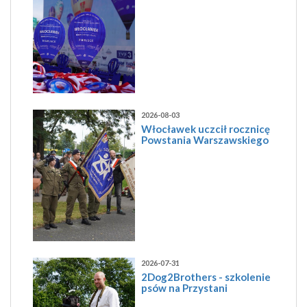
2026-08-03
Włocławek uczcił rocznicę
Powstania Warszawskiego
2026-07-31
2Dog2Brothers - szkolenie
psów na Przystani