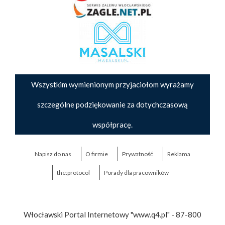
Wszystkim wymienionym przyjaciołom wyrażamy
szczególne podziękowanie za dotychczasową
współpracę.
Napisz do nas
O firmie
Prywatność
Reklama
the:protocol
Porady dla pracowników
Włocławski Portal Internetowy "www.q4.pl" - 87-800