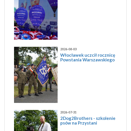
2026-08-03
Włocławek uczcił rocznicę
Powstania Warszawskiego
2026-07-31
2Dog2Brothers - szkolenie
psów na Przystani