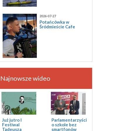
2026-07-27
Potańcówka w
Śródmieście Cafe
Najnowsze wideo
Już jutro I
Parlamentarzyści
Festiwal
o szkole bez
Tadeusza
smartfonów