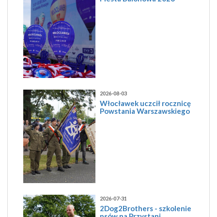
2026-08-03
Włocławek uczcił rocznicę
Powstania Warszawskiego
2026-07-31
2Dog2Brothers - szkolenie
psów na Przystani