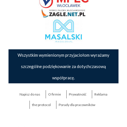
Wszystkim wymienionym przyjaciołom wyrażamy
szczególne podziękowanie za dotychczasową
współpracę.
Napisz do nas
O firmie
Prywatność
Reklama
the:protocol
Porady dla pracowników