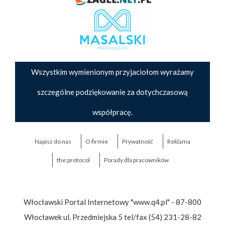
Wszystkim wymienionym przyjaciołom wyrażamy
szczególne podziękowanie za dotychczasową
współpracę.
Napisz do nas
O firmie
Prywatność
Reklama
the:protocol
Porady dla pracowników
Włocławski Portal Internetowy "www.q4.pl" - 87-800
Włocławek ul. Przedmiejska 5 tel/fax (54) 231-28-82