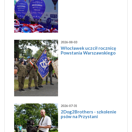
2026-08-03
Włocławek uczcił rocznicę
Powstania Warszawskiego
2026-07-31
2Dog2Brothers - szkolenie
psów na Przystani