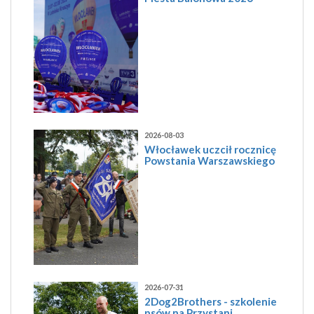
2026-08-03
Włocławek uczcił rocznicę
Powstania Warszawskiego
2026-07-31
2Dog2Brothers - szkolenie
psów na Przystani