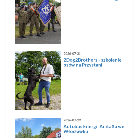
2026-07-31
2Dog2Brothers - szkolenie
psów na Przystani
2026-07-29
Autobus Energii AnitaXa we
Włocławku