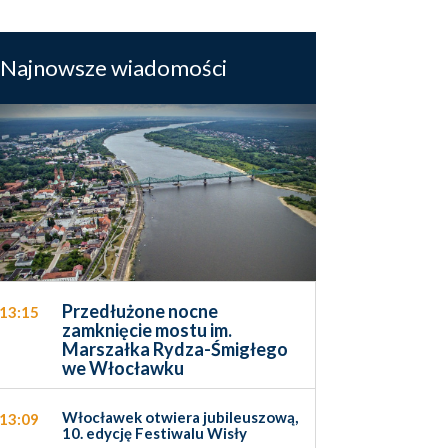
Najnowsze wiadomości
Przedłużone nocne
13:15
zamknięcie mostu im.
Marszałka Rydza-Śmigłego
we Włocławku
Włocławek otwiera jubileuszową,
13:09
10. edycję Festiwalu Wisły