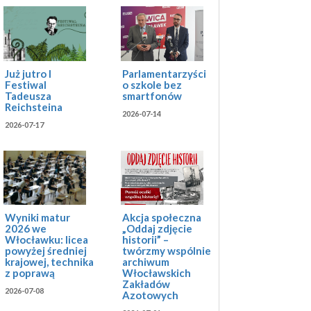
Już jutro I
Parlamentarzyści
Festiwal
o szkole bez
Tadeusza
smartfonów
Reichsteina
2026-07-14
2026-07-17
Akcja społeczna
Wyniki matur
„Oddaj zdjęcie
2026 we
historii” –
Włocławku: licea
twórzmy wspólnie
powyżej średniej
archiwum
krajowej, technika
Włocławskich
z poprawą
Zakładów
2026-07-08
Azotowych