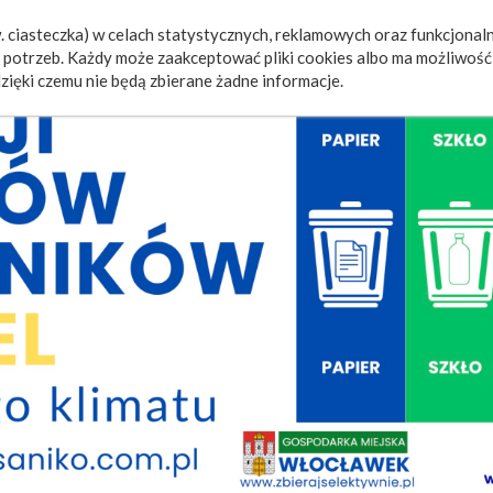
 ciasteczka) w celach statystycznych, reklamowych oraz funkcjonaln
a
Wydarzenia
Ogłoszenia
Video
Fotorelacje
M
potrzeb. Każdy może zaakceptować pliki cookies albo ma możliwość 
zięki czemu nie będą zbierane żadne informacje.