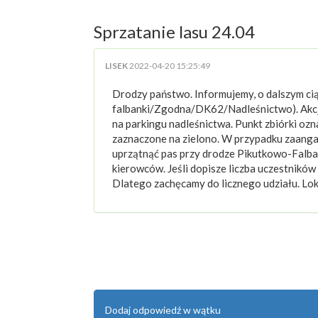
Sprzatanie lasu 24.04
LISEK
2022-04-20 15:25:49
Drodzy państwo. Informujemy, o dalszym cią
falbanki/Zgodna/DK62/Nadleśnictwo). Akcja
na parkingu nadleśnictwa. Punkt zbiórki oz
zaznaczone na zielono. W przypadku zaanga
uprzątnąć pas przy drodze Pikutkowo-Falba
kierowców. Jeśli dopisze liczba uczestnikó
Dlatego zachęcamy do licznego udziału. Lo
Dodaj odpowiedź w wątku