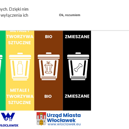
ych. Dzięki nim
ieszkańcy mówią
Praca
dlafirm.pracuj.pl
wyłączenia ich
Ok, rozumiem