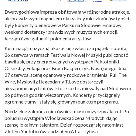
Dwutygodniowa impreza obfitowała w różnorodne atrakcje,
ale prawdziwym magnesem dla tysięcy mieszkańców i gości
były koncerty plenerowe w Parku na Słodowie. Finałowy
weekend dostarczył prawdziwych muzycznych emocji,
łącząc różne gatunki i pokolenia artystów.
Kulminacją muzyczną okazał się zwłaszcza piątek i sobota.
26 czerwca w ramach Festiwalu Nowej Muzyki publiczność
bawiła się przy energetycznych występach Paktofoniki
Orkiestry, Fukaja oraz Braci Kacperczyk. Następnego dnia,
27 czerwca, scenę opanowały rockowe brzmienia: Pull The
Wire, Myslovitz i legendarny T.Love dostarczyli
niezapomnianych hitów, które rozbrzmiewały nad Słodowem
do późnych godzin wieczornych. Koncerty przyciągnęły
ogromne tłumy i stały się głównym punktem programu.
Niedzielne zakończenie również miało muzyczny akcent. Po
południu wystąpiła Włocławska Scena Młodych, dając
szansę lokalnym talentom. Dzień rozpoczął się natomiast
Zlotem Youtuberów z udziałem AJ-a i Tytusa