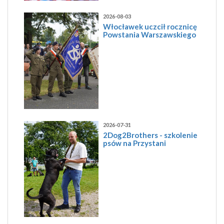
2026-08-03
Włocławek uczcił rocznicę
Powstania Warszawskiego
2026-07-31
2Dog2Brothers - szkolenie
psów na Przystani