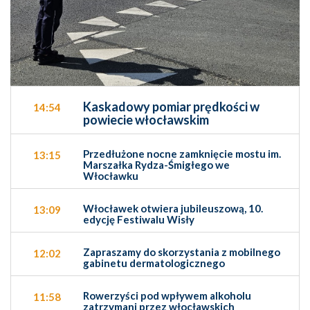
Kaskadowy pomiar prędkości w
14:54
powiecie włocławskim
Przedłużone nocne zamknięcie mostu im.
13:15
Marszałka Rydza-Śmigłego we
Włocławku
Włocławek otwiera jubileuszową, 10.
13:09
edycję Festiwalu Wisły
Zapraszamy do skorzystania z mobilnego
12:02
gabinetu dermatologicznego
Rowerzyści pod wpływem alkoholu
11:58
zatrzymani przez włocławskich