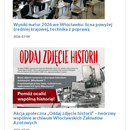
Wyniki matur 2026 we Włocławku: licea powyżej
średniej krajowej, technika z poprawą
2026-07-08
Akcja społeczna „Oddaj zdjęcie historii” – twórzmy
wspólnie archiwum Włocławskich Zakładów
Azotowych
2026-07-01