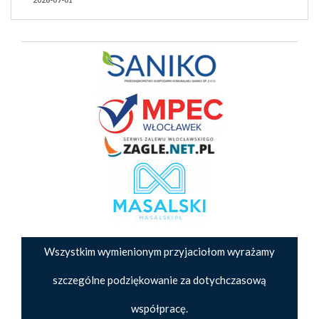
Wszystkim wymienionym przyjaciołom wyrażamy
szczególne podziękowanie za dotychczasową
współpracę.