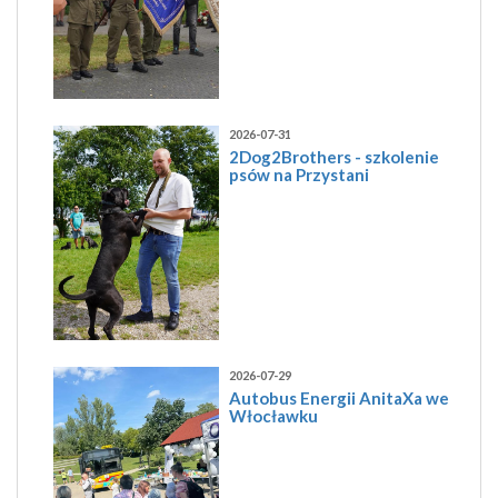
2026-07-31
2Dog2Brothers - szkolenie
psów na Przystani
2026-07-29
Autobus Energii AnitaXa we
Włocławku