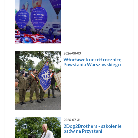
2026-08-03
Włocławek uczcił rocznicę
Powstania Warszawskiego
2026-07-31
2Dog2Brothers - szkolenie
psów na Przystani