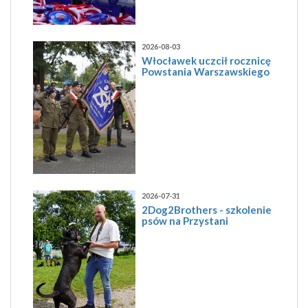
2026-08-03
Włocławek uczcił rocznicę
Powstania Warszawskiego
2026-07-31
2Dog2Brothers - szkolenie
psów na Przystani