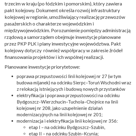
trzecim w kraju (po łódzkim i pomorskim), który zawiera
pakt kolejowy. Dokument określa rozwój infrastruktury
kolejowej w regionie, umożliwiający realizację przewozów
pasażerskich o charakterze wojewódzkim i
międzywojewódzkim. Porozumienie pomiędzy administracją
rządową a samorządem obejmuje inwestycje planowane
przez PKP PLK i plany inwestycyjne województwa. Pakt
kolejowy dotyczy również współpracy w zakresie źródeł
finansowania projektów i ich wspólnej realizacji.
Planowane inwestycje priorytetowe:
poprawa przepustowości linii kolejowej nr 27 (w tym
budowa mijanek) na odcinku Sierpc–Toruń Wschodni wraz
z relokacją istniejących i budową nowych przystanków
elektryfikacja i poprawa przepustowości na odcinku
Bydgoszcz–Wierzchucin–Tuchola–Chojnice na linii
kolejowej nr 208, jako uzupełnienie działań
modernizacyjnych na linii kolejowej nr 201;
modernizacja i elektryfikacja linii kolejowej nr 356:
etap I – na odcinku Bydgoszcz–Szubin,
etap II – na odcinku Szubin–Kcynia;