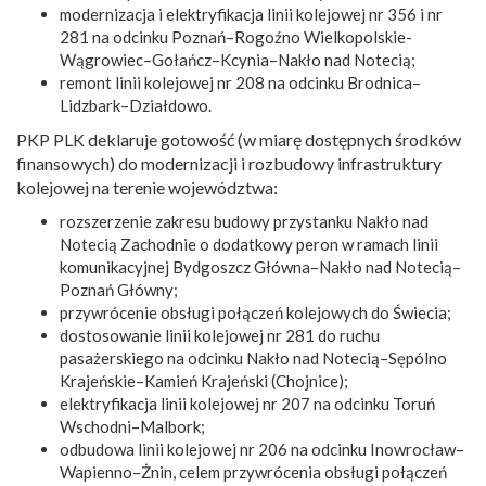
modernizacja i elektryfikacja linii kolejowej nr 356 i nr
281 na odcinku Poznań–Rogoźno Wielkopolskie-
Wągrowiec–Gołańcz–Kcynia–Nakło nad Notecią;
remont linii kolejowej nr 208 na odcinku Brodnica–
Lidzbark–Działdowo.
PKP PLK deklaruje gotowość (w miarę dostępnych środków
finansowych) do modernizacji i rozbudowy infrastruktury
kolejowej na terenie województwa:
rozszerzenie zakresu budowy przystanku Nakło nad
Notecią Zachodnie o dodatkowy peron w ramach linii
komunikacyjnej Bydgoszcz Główna–Nakło nad Notecią–
Poznań Główny;
przywrócenie obsługi połączeń kolejowych do Świecia;
dostosowanie linii kolejowej nr 281 do ruchu
pasażerskiego na odcinku Nakło nad Notecią–Sępólno
Krajeńskie–Kamień Krajeński (Chojnice);
elektryfikacja linii kolejowej nr 207 na odcinku Toruń
Wschodni–Malbork;
odbudowa linii kolejowej nr 206 na odcinku Inowrocław–
Wapienno–Żnin, celem przywrócenia obsługi połączeń