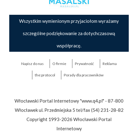
Wszystkim wymienionym przyjaciołom wyrażamy
szczególne podziękowanie za dotychczasową
współpracę.
Napisz do nas
O firmie
Prywatność
Reklama
the:protocol
Porady dla pracowników
Włocławski Portal Internetowy "www.q4.pl" - 87-800
Włocławek ul. Przedmiejska 5 tel/fax (54) 231-28-82
Copyright 1993-2026 Włocławski Portal
Internetowy