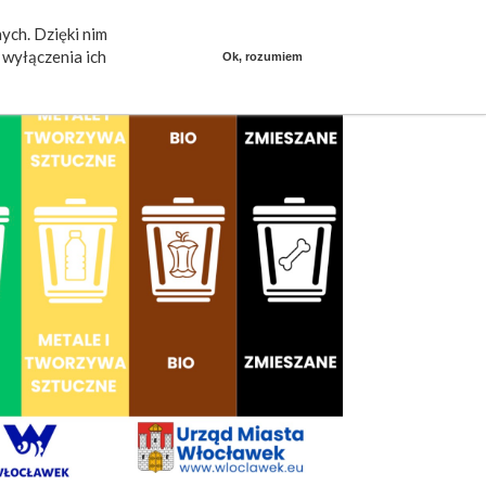
ych. Dzięki nim
ieszkańcy mówią
Praca
dlafirm.pracuj.pl
wyłączenia ich
Ok, rozumiem