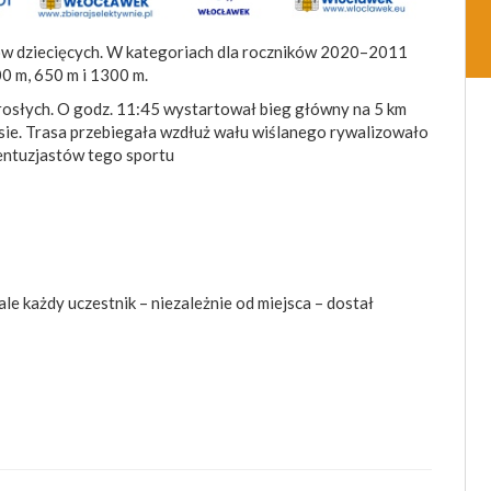
gów dziecięcych. W kategoriach dla roczników 2020–2011
0 m, 650 m i 1300 m.
orosłych. O godz. 11:45 wystartował bieg główny na 5 km
sie. Trasa przebiegała wzdłuż wału wiślanego rywalizowało
 entuzjastów tego sportu
le każdy uczestnik – niezależnie od miejsca – dostał