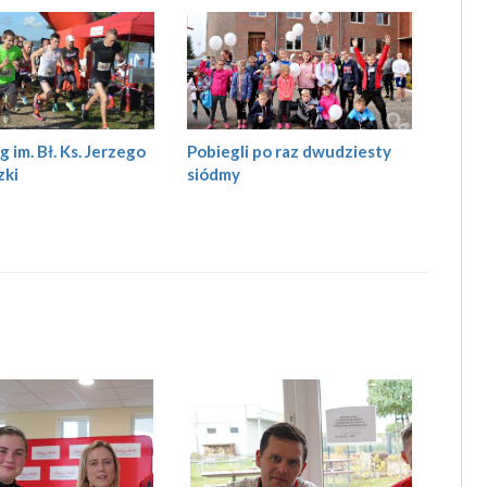
g im. Bł. Ks. Jerzego
Pobiegli po raz dwudziesty
zki
siódmy