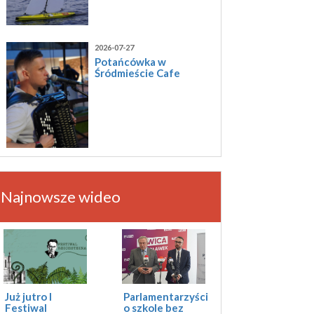
2026-07-27
Potańcówka w
Śródmieście Cafe
Najnowsze wideo
Już jutro I
Parlamentarzyści
Festiwal
o szkole bez