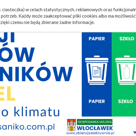
 ciasteczka) w celach statystycznych, reklamowych oraz funkcjonaln
a
Wydarzenia
Ogłoszenia
Video
Fotorelacje
M
potrzeb. Każdy może zaakceptować pliki cookies albo ma możliwość 
zięki czemu nie będą zbierane żadne informacje.