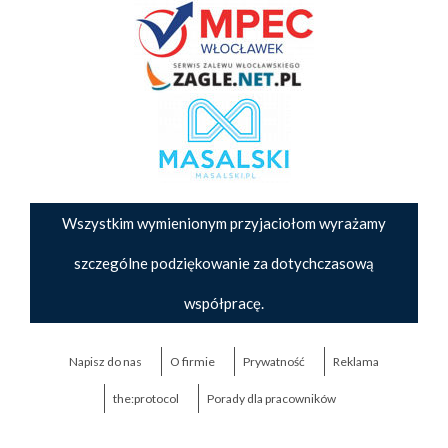
Wszystkim wymienionym przyjaciołom wyrażamy
szczególne podziękowanie za dotychczasową
współpracę.
Napisz do nas
O firmie
Prywatność
Reklama
the:protocol
Porady dla pracowników