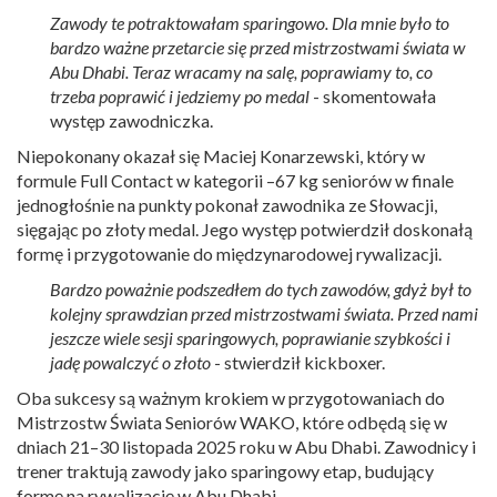
Zawody te potraktowałam sparingowo. Dla mnie było to
bardzo ważne przetarcie się przed mistrzostwami świata w
Abu Dhabi. Teraz wracamy na salę, poprawiamy to, co
trzeba poprawić i jedziemy po medal
- skomentowała
występ zawodniczka.
Niepokonany okazał się Maciej Konarzewski, który w
formule Full Contact w kategorii –67 kg seniorów w finale
jednogłośnie na punkty pokonał zawodnika ze Słowacji,
sięgając po złoty medal. Jego występ potwierdził doskonałą
formę i przygotowanie do międzynarodowej rywalizacji.
Bardzo poważnie podszedłem do tych zawodów, gdyż był to
kolejny sprawdzian przed mistrzostwami świata. Przed nami
jeszcze wiele sesji sparingowych, poprawianie szybkości i
jadę powalczyć o złoto
- stwierdził kickboxer.
Oba sukcesy są ważnym krokiem w przygotowaniach do
Mistrzostw Świata Seniorów WAKO, które odbędą się w
dniach 21–30 listopada 2025 roku w Abu Dhabi. Zawodnicy i
trener traktują zawody jako sparingowy etap, budujący
formę na rywalizację w Abu Dhabi.