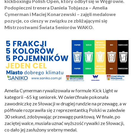
kickboxingu Polish Open, który odbył się w Węgrowie.
Podopieczni trenera Daniela Tobjasza – Amelia
Cymerman i Maciej Konarzewski – zajęli medalowe
pozycje, co cieszy w związku ze zbliżającymi się
Mistrzostwami Świata Seniorów WAKO.
Amelia Cymerman rywalizowała w formule Kick Light w
kategorii –65 kg seniorek. W ćwierćfinale pokonała
zawodniczkę ze Słowacji w drugiej rundzie na przewagę, a w
półfinale rozprawiła się z reprezentantką Polski w zaledwie
30 sekund, zdobywając przewagę punktową. W finale, po
zaciętej walce, musiała uznać wyższość rywalki ze Słowacji,
co dało jej zasłużony srebrny medal.