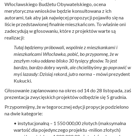
Włocławskiego Budżetu Obywatelskiego, ocena
merytoryczna wniosków będzie konsultowana z ich
autorami, tak aby jak najwięcej propozycji pojawiło się na
liście przedstawionej finalnie mieszkańcom. To właśnie oni
zadecydują w głosowaniu, które z projektów warte są
realizacji:
Tutaj będziemy próbowali, wspólnie z mieszkankami i
mieszkańcami Włocławka, pobić, bo przypomnę, że w
zeszłym roku oddano blisko 30 tysięcy głosów. To jest
bardzo, bardzo dobry wynik, ale chcielibyśmy go poprawić w
myś lazasdy: Dzisiaj rekord, jutro norma
– mówi prezydent
Kukucki.
Głosowanie zaplanowano na okres od 14 do 28 listopada, zaś
prezentacja zwycięskich projektów odbędzie się 5 grudnia.
Przypomnijmy, że w tegorocznej edycji propycje podzielono
na dwie kategorie:
• instytucjonalną – 1 550 000,00 złotych (maksymalna
wartość dla pojedynczego projektu -milion złotych)