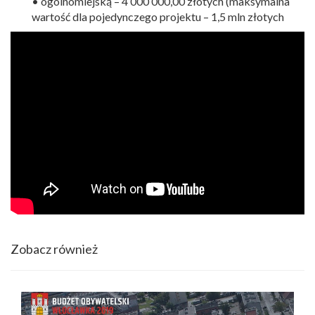
• ogólnomiejską – 4 000 000,00 złotych (maksymalna
wartość dla pojedynczego projektu – 1,5 mln złotych
Zobacz również