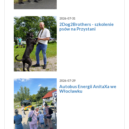
2026-07-31
2Dog2Brothers - szkolenie
psów na Przystani
2026-07-29
Autobus Energii AnitaXa we
Włocławku