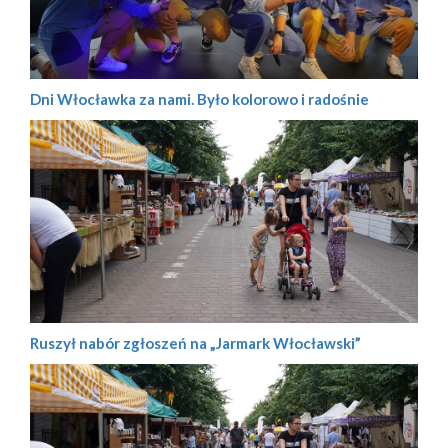
Dni Włocławka za nami. Było kolorowo i radośnie
Ruszył nabór zgłoszeń na „Jarmark Włocławski”