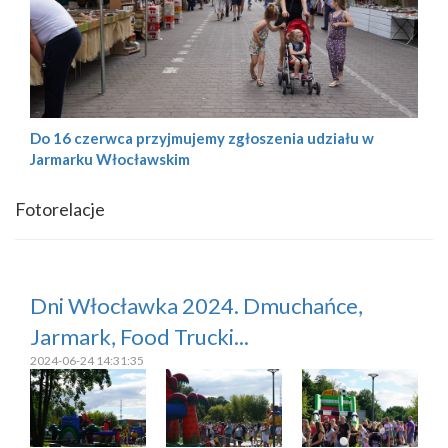
Do 16 czerwca przyjmujemy zgłoszenia udziału w
Jarmarku Włocławskim
Fotorelacje
Dni Włocławka 2024. Dmuchańce,
Jarmark, Food Trucki...
2024-06-24 14:31:35