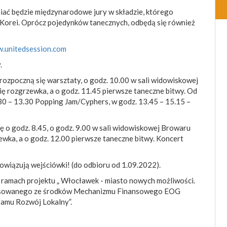
niać będzie międzynarodowe jury w składzie, którego
 z Korei. Oprócz pojedynków tanecznych, odbędą się również
.unitedsession.com
.
 rozpoczną się warsztaty, o godz. 10.00 w sali widowiskowej
ię rozgrzewka, a o godz. 11.45 pierwsze taneczne bitwy. Od
30 – 13.30 Popping Jam/Cyphers, w godz. 13.45 – 15.15 –
ę o godz. 8.45, o godz. 9.00 w sali widowiskowej Browaru
zewka, a o godz. 12.00 pierwsze taneczne bitwy. Koncert
owiązują wejściówki! (do odbioru od 1.09.2022).
 w ramach projektu „ Włocławek - miasto nowych możliwości.
nansowanego ze środków Mechanizmu Finansowego EOG
ramu Rozwój Lokalny”.