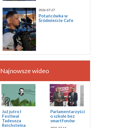
2026-07-27
Potańcówka w
Śródmieście Cafe
Najnowsze wideo
Już jutro I
Parlamentarzyści
Festiwal
o szkole bez
Tadeusza
smartfonów
Reichsteina
2026-07-14