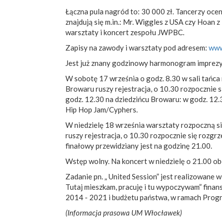
Łączna pula nagród to: 30 000 zł. Tancerzy oce
znajdują się m.in.: Mr. Wiggles z USA czy Hoan
warsztaty i koncert zespołu JWPBC.
Zapisy na zawody i warsztaty pod adresem:
www
Jest już znany godzinowy harmonogram imprezy
W sobotę 17 września o godz. 8.30 w sali tańca
Browaru ruszy rejestracja, o 10.30 rozpocznie s
godz. 12.30 na dziedzińcu Browaru: w godz. 12.
Hip Hop Jam/Cyphers.
W niedzielę 18 września warsztaty rozpoczną si
ruszy rejestracja, o 10.30 rozpocznie się rozgr
finałowy przewidziany jest na godzinę 21.00.
Wstęp wolny. Na koncert w niedzielę o 21.00 ob
Zadanie pn. „ United Session” jest realizowane
Tutaj mieszkam, pracuję i tu wypoczywam” fi
2014 - 2021 i budżetu państwa, w ramach Prog
(Informacja prasowa UM Włocławek)