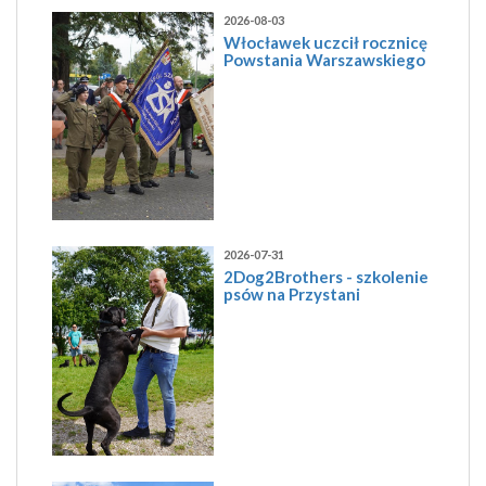
2026-08-03
Włocławek uczcił rocznicę
Powstania Warszawskiego
2026-07-31
2Dog2Brothers - szkolenie
psów na Przystani