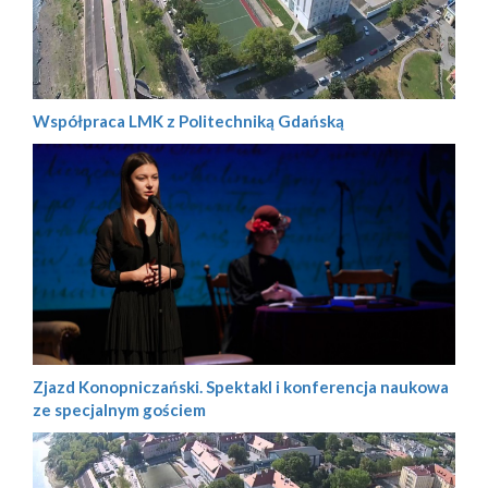
Współpraca LMK z Politechniką Gdańską
Zjazd Konopniczański. Spektakl i konferencja naukowa
ze specjalnym gościem