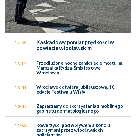
Kaskadowy pomiar prędkości w
14:54
powiecie włocławskim
Przedłużone nocne zamknięcie mostu im.
13:15
Marszałka Rydza-Śmigłego we
Włocławku
Włocławek otwiera jubileuszową, 10.
13:09
edycję Festiwalu Wisły
Zapraszamy do skorzystania z mobilnego
12:02
gabinetu dermatologicznego
Rowerzyści pod wpływem alkoholu
11:58
zatrzymani przez włocławskich
policjantów