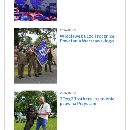
2026-08-03
Włocławek uczcił rocznicę
Powstania Warszawskiego
2026-07-31
2Dog2Brothers - szkolenie
psów na Przystani