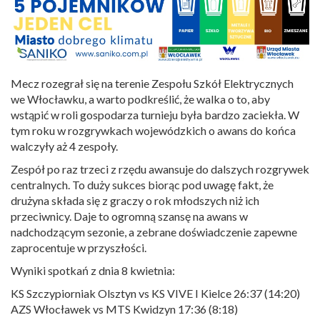
Mecz rozegrał się na terenie Zespołu Szkół Elektrycznych
we Włocławku, a warto podkreślić, że walka o to, aby
wstąpić w roli gospodarza turnieju była bardzo zaciekła. W
tym roku w rozgrywkach wojewódzkich o awans do końca
walczyły aż 4 zespoły.
Zespół po raz trzeci z rzędu awansuje do dalszych rozgrywek
centralnych. To duży sukces biorąc pod uwagę fakt, że
drużyna składa się z graczy o rok młodszych niż ich
przeciwnicy. Daje to ogromną szansę na awans w
nadchodzącym sezonie, a zebrane doświadczenie zapewne
zaprocentuje w przyszłości.
Wyniki spotkań z dnia 8 kwietnia:
KS Szczypiorniak Olsztyn vs KS VIVE I Kielce 26:37 (14:20)
AZS Włocławek vs MTS Kwidzyn 17:36 (8:18)