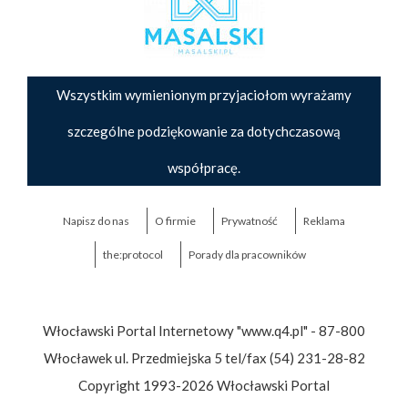
Wszystkim wymienionym przyjaciołom wyrażamy
szczególne podziękowanie za dotychczasową
współpracę.
Napisz do nas
O firmie
Prywatność
Reklama
the:protocol
Porady dla pracowników
Włocławski Portal Internetowy "www.q4.pl" - 87-800
Włocławek ul. Przedmiejska 5 tel/fax (54) 231-28-82
Copyright 1993-2026 Włocławski Portal