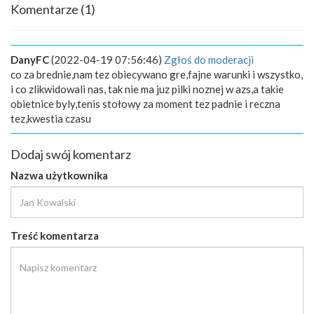
Komentarze
(1)
DanyFC
(2022-04-19 07:56:46)
Zgłoś do moderacji
co za brednie,nam tez obiecywano gre,fajne warunki i wszystko,
i co zlikwidowali nas, tak nie ma juz pilki noznej w azs,a takie
obietnice byly,tenis stołowy za moment tez padnie i reczna
tez,kwestia czasu
Dodaj swój komentarz
Nazwa użytkownika
Treść komentarza