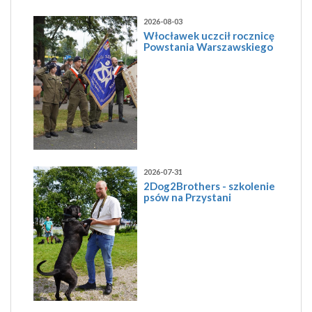
2026-08-03
Włocławek uczcił rocznicę
Powstania Warszawskiego
2026-07-31
2Dog2Brothers - szkolenie
psów na Przystani