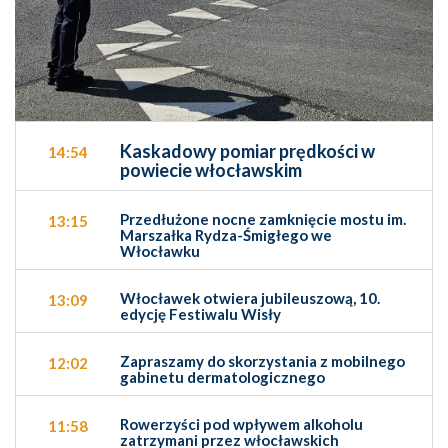
Kaskadowy pomiar prędkości w
14:54
powiecie włocławskim
Przedłużone nocne zamknięcie mostu im.
13:15
Marszałka Rydza-Śmigłego we
Włocławku
Włocławek otwiera jubileuszową, 10.
13:09
edycję Festiwalu Wisły
Zapraszamy do skorzystania z mobilnego
12:02
gabinetu dermatologicznego
Rowerzyści pod wpływem alkoholu
11:58
zatrzymani przez włocławskich