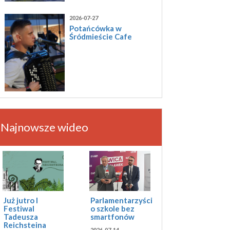
2026-07-27
Potańcówka w
Śródmieście Cafe
Najnowsze wideo
Już jutro I
Parlamentarzyści
Festiwal
o szkole bez
Tadeusza
smartfonów
Reichsteina
2026-07-14