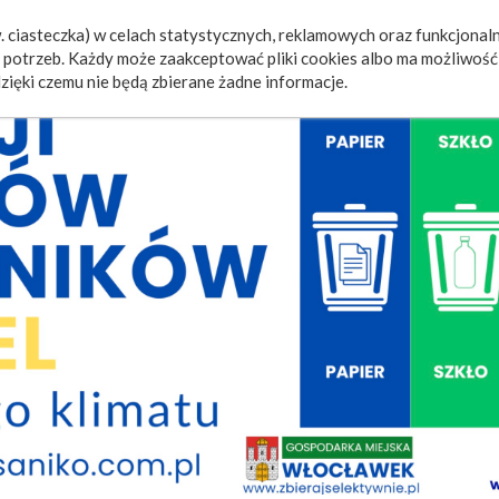
 ciasteczka) w celach statystycznych, reklamowych oraz funkcjonaln
a
Wydarzenia
Ogłoszenia
Video
Fotorelacje
M
potrzeb. Każdy może zaakceptować pliki cookies albo ma możliwość 
zięki czemu nie będą zbierane żadne informacje.