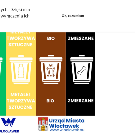
ych. Dzięki nim
ieszkańcy mówią
Praca
dlafirm.pracuj.pl
wyłączenia ich
Ok, rozumiem