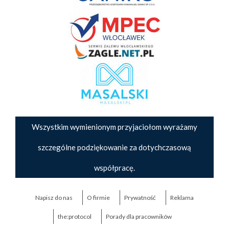
Wszystkim wymienionym przyjaciołom wyrażamy
szczególne podziękowanie za dotychczasową
współpracę.
Napisz do nas
O firmie
Prywatność
Reklama
the:protocol
Porady dla pracowników