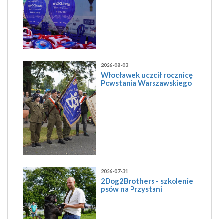
2026-08-03
Włocławek uczcił rocznicę
Powstania Warszawskiego
2026-07-31
2Dog2Brothers - szkolenie
psów na Przystani