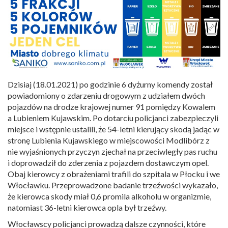
Dzisiaj (18.01.2021) po godzinie 6 dyżurny komendy został
powiadomiony o zdarzeniu drogowym z udziałem dwóch
pojazdów na drodze krajowej numer 91 pomiędzy Kowalem
a Lubieniem Kujawskim. Po dotarciu policjanci zabezpieczyli
miejsce i wstępnie ustalili, że 54-letni kierujący skodą jadąc w
stronę Lubienia Kujawskiego w miejscowości Modlibórz z
nie wyjaśnionych przyczyn zjechał na przeciwległy pas ruchu
i doprowadził do zderzenia z pojazdem dostawczym opel.
Obaj kierowcy z obrażeniami trafili do szpitala w Płocku i we
Włocławku. Przeprowadzone badanie trzeźwości wykazało,
że kierowca skody miał 0,6 promila alkoholu w organizmie,
natomiast 36-letni kierowca opla był trzeźwy.
Włocławscy policjanci prowadzą dalsze czynności, które