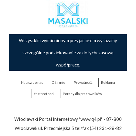
Wszystkim wymienionym przyjaciołom wyrażamy
szczególne podziękowanie za dotychczasową
współpracę.
Napisz do nas
O firmie
Prywatność
Reklama
the:protocol
Porady dla pracowników
Włocławski Portal Internetowy "www.q4.pl" - 87-800
Włocławek ul. Przedmiejska 5 tel/fax (54) 231-28-82