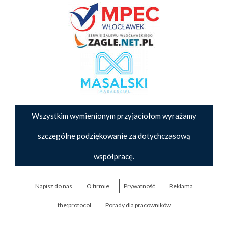
Wszystkim wymienionym przyjaciołom wyrażamy
szczególne podziękowanie za dotychczasową
współpracę.
Napisz do nas
O firmie
Prywatność
Reklama
the:protocol
Porady dla pracowników