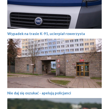
Wypadek na trasie K-91, ucierpiał rowerzysta
Nie daj się oszukać - apelują policjanci